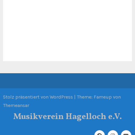
Stolz präsentiert von WordPress
|
Theme: Fameup von
Themeansar
Musikverein Hagelloch e.V.