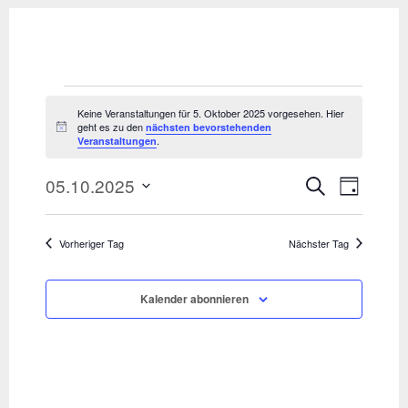
Veranstaltungen
Keine Veranstaltungen für 5. Oktober 2025 vorgesehen. Hier
geht es zu den
nächsten bevorstehenden
Hinweis
für
.
Veranstaltungen
5.
05.10.2025
Veranst
Vera
Suche
Tag
Datum
Ansi
Oktober
Suche
wählen.
Vorheriger Tag
Nächster Tag
Navi
2025
und
Ansicht
Kalender abonnieren
Navigat