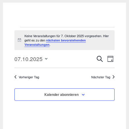
Veranstaltungen
Keine Veranstaltungen für 7. Oktober 2025 vorgesehen. Hier
geht es zu den
nächsten bevorstehenden
Hinweis
für
.
Veranstaltungen
7.
07.10.2025
Veranst
Vera
Suche
Tag
Datum
Ansi
Oktober
Suche
wählen.
Vorheriger Tag
Nächster Tag
Navi
2025
und
Ansicht
Kalender abonnieren
Navigat