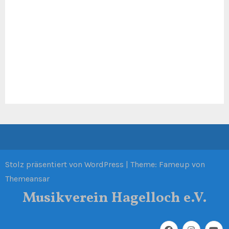
Stolz präsentiert von WordPress
|
Theme: Fameup von
Themeansar
Musikverein Hagelloch e.V.