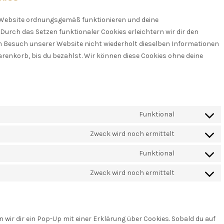
er Website ordnungsgemäß funktionieren und deine
Durch das Setzen funktionaler Cookies erleichtern wir dir den
m Besuch unserer Website nicht wiederholt dieselben Informationen
Warenkorb, bis du bezahlst. Wir können diese Cookies ohne deine
Funktional
Consent
to
Zweck wird noch ermittelt
Consent
service
to
Funktional
wordpress
Consent
service
to
Zweck wird noch ermittelt
drip
Consent
service
to
wordpress-
service
download-
sonstiges
wir dir ein Pop-Up mit einer Erklärung über Cookies. Sobald du auf
manager